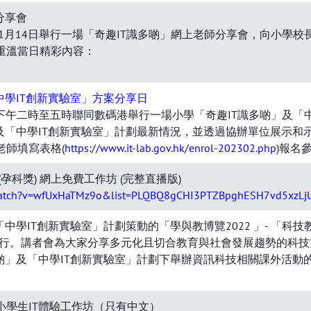
分享會
年1月14日舉行一場「奇趣IT識多啲」網上老師分享會，向小學
重溫當日精彩內容：
中學IT創新實驗室」方案分享日
6日下午二時至五時聯同數碼港舉行一場小學「奇趣IT識多啲」及
」及「中學IT創新實驗室」計劃最新情況，並透過協辦單位展示
老師填寫表格(
https://www.it-lab.gov.hk/enrol-202302.php
)報名
孕科獎) 網上免費工作坊 (完整直播版)
watch?v=wfUxHaTMz9o&list=PLQBQ8gCHI3PTZBpghESH7vd5xzLjU
中學IT創新實驗室」計劃策動的「學與教博覽2022 」- 「科技
舉行。講者會為大家分享多元化且切合教育與社會發展趨勢的科技方
多啲」及「中學IT創新實驗室」計劃下舉辦資訊科技相關課外活動
小學生IT體驗工作坊（只有中文）