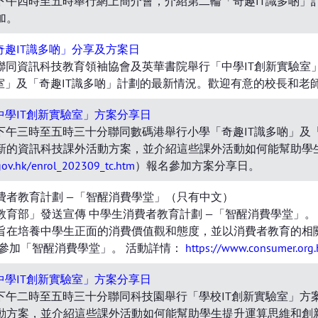
日下午四時至五時舉行網上簡介會，介紹第二輪「奇趣IT識多啲」計劃（
加。
奇趣IT識多啲」分享及方案日
3日聯同資訊科技教育領袖協會及英華書院舉行「中學IT創新實驗
室」及「奇趣IT識多啲」計劃的最新情況。歡迎有意的校長和老
中學IT創新實驗室」方案分享日
6日下午三時至五時三十分聯同數碼港舉行小學「奇趣IT識多啲」及
新的資訊科技課外活動方案，並介紹這些課外活動如何能幫助學
.gov.hk/enrol_202309_tc.htm
）報名參加方案分享日。
費者教育計劃 —「智醒消費學堂」（只有中文）
教育部」發送宣傳 中學生消費者教育計劃 —「智醒消費學堂」。
 計劃旨在培養中學生正面的消費價值觀和態度，並以消費者教育的
生參加「智醒消費學堂」。 活動詳情：
https://www.consumer.org.
中學IT創新實驗室」方案分享日
5日下午二時至五時三十分聯同科技園舉行「學校IT創新實驗室」
動方案，並介紹這些課外活動如何能幫助學生提升運算思維和創