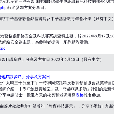
展示和示範一些有趣味性和能讓學生更認識資訊科技的課外活動
.php
)報名參加方案分享日。
員到訪中華基督教會銘基書院及中華基督教青年會小學（只有中文
由香港警務處網絡安全及科技罪案調查科主辦，於2022年9月17及
及網絡安全為主題，為參與者提供一系列精彩活動。
expo
趣IT識多啲」分享及方案日 2022年6月18日（只有中文）
奇趣IT識多啲」分享及方案日
8日上午九時三十分至下午一時聯同資訊科技教育領袖協會及英華書
老師介紹「中學IT創新實驗室」及「奇趣IT識多啲」計劃的最
分享申請貼士。歡迎有意的校長和老師填寫
表格
報名參加。
出席由薯片叔叔共創社舉辦的「教育科技展示」，分享了學校IT創