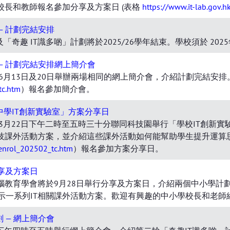
校長和教師報名參加分享及方案日 (表格
https://www.it-lab.gov.
— 計劃完結安排
「奇趣 IT識多啲」計劃將於2025/26學年結束。學校須於 20
 — 計劃完結安排網上簡介會
年6月13日及20日舉辦兩場相同的網上簡介會，介紹計劃完結安
tc.htm
）報名參加簡介會。
中學IT創新實驗室」方案分享日
年3月22日下午二時至五時三十分聯同科技園舉行「學校IT創新
技課外活動方案，並介紹這些課外活動如何能幫助學生提升運算
/enrol_202502_tc.htm
）報名參加方案分享日。
分享及方案日
腦教育學會將於9月28日舉行分享及方案日，介紹兩個中小學計
示一系列IT相關課外活動方案。歡迎有興趣的中小學校長和老師
 — 網上簡介會