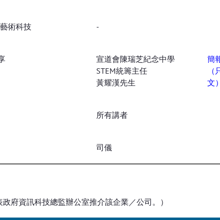
迪藝術科技
-
享
宣道會陳瑞芝紀念中學
簡
STEM統籌主任
（
黃耀漢先生
文
所有講者
司儀
表政府資訊科技總監辦公室推介該企業／公司。）