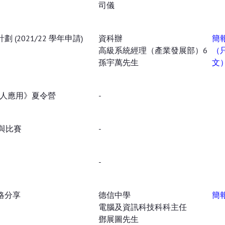
司儀
(2021/22 學年申請)
資科辦
簡
高級系統經理（產業發展部）6
（
孫宇萬先生
文
器人應用》夏令營
-
與比賽
-
-
略分享
德信中學
簡
電腦及資訊科技科科主任
鄧展圖先生