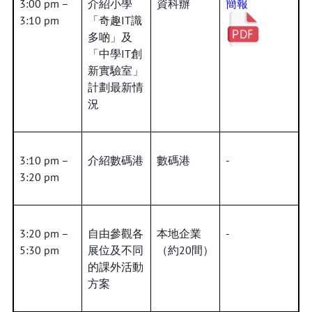
3:00 pm –
介紹小學
資科辦
簡報
3:10 pm
「奇趣IT識
多啲」及
「中學IT創
新實驗室」
計劃最新情
況
3:10 pm –
介紹數碼港
數碼港
-
3:20 pm
3:20 pm –
自由參觀各
本地企業
-
5:30 pm
展位及不同
（約20間）
的課外活動
方案