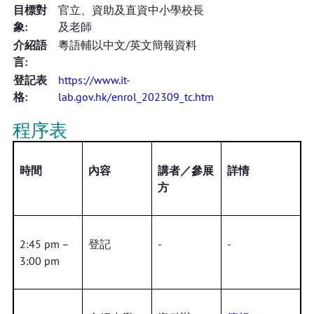
目標對
官立、資助及直資中小學校長
象:
及老師
介紹語
粵語輔以中文/英文簡報資料
言:
登記表
https://www.it-
格:
lab.gov.hk/enrol_202309_tc.htm
程序表
時間
內容
講者／參展
詳情
方
2:45 pm –
登記
-
-
3:00 pm