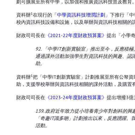
劃可擴展至所有中學，以加強和推廣資訊科技普及教育
1
資科辦
在現行的
「中學資訊科技增潤計劃」
下推行「中學
校內資訊科技設備和設施，以及舉辦與資訊科技相關的
財政司司長在
《2021-22年度財政預算案》
提出「小學奇
92. 「中學IT創新實驗室」推出至今，反應
通過課外活動加強學生對資訊科技的興趣、認
助。
1
資科辦
把「中學IT創新實驗室」計劃推展至所有公帑資助小
助，支援學校舉辦與資訊科技相關的課外活動，及購置
財政司司長在
《2023-24年度財政預算案》
提出增撥3億
139. 政府近年致力從小培養青少年對創科
「奇趣IT識多啲」計劃推出以來，反應踴躍。
活動。