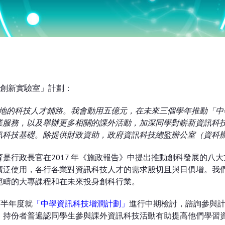
T創新實驗室」計劃：
養本地的科技人才鋪路。我會動用五億元，在未來三個學年推動「中
業服務，以及舉辦更多相關的課外活動，加深同學對嶄新資訊科
訊科技基礎。除提供財政資助，政府資訊科技總監辦公室（資科辦
教育是行政長官在2017 年《施政報告》中提出推動創科發展的
泛使用，各行各業對資訊科技人才的需求殷切且與日俱增。我們
範疇的大專課程和在未來投身創科行業。
下半年度就
「中學資訊科技增潤計劃」
進行中期檢討，諮詢參與
。持份者普遍認同學生參與課外資訊科技活動有助提高他們學習