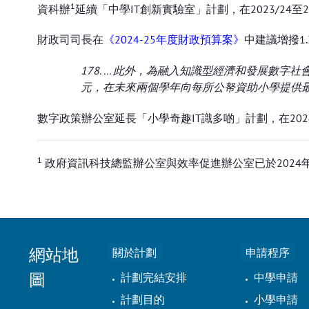
1
資科辦
延續「中學IT創新實驗室」計劃，在2023/24
財政司司長在
《2024-25年度財政預算案》
中建議增撥1
178. ... 此外，為融入知識型經濟和發
元，在未來兩個學年向每所公帑資助小學提供
數字政策辦公室延長「小學奇趣IT識多啲」計劃，在202
1
政府資訊科技總監辦公室與效率促進辦公室已於2024
網站地
關於計劃
申請程序
圖
計劃完結安排
中學申請
計劃目的
小學申請