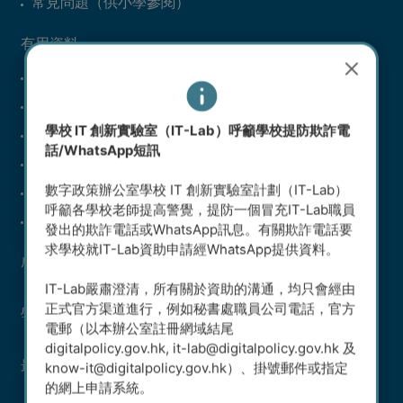
常見問題（供小學參閱）
有用資料
資訊科技設備及設施參考清單（中學）
課外活動例子（中學）
學校 IT 創新實驗室（IT-Lab）呼籲學校提防欺詐電
資訊科技設備及設施參考清單（小學）
話/WhatsApp短訊
課外活動例子（小學）
數字政策辦公室學校 IT 創新實驗室計劃（IT-Lab）
已批申請（中學）
呼籲各學校老師提高警覺，提防一個冒充IT-Lab職員
已批申請（小學）
發出的欺詐電話或WhatsApp訊息。有關欺詐電話要
求學校就IT-Lab資助申請經WhatsApp提供資料。
成就
IT-Lab嚴肅澄清，所有關於資助的溝通，均只會經由
正式官方渠道進行，例如秘書處職員公司電話，官方
學生科技園地
電郵（以本辦公室註冊網域結尾
digitalpolicy.gov.hk, it-lab@digitalpolicy.gov.hk 及
最新消息
know-it@digitalpolicy.gov.hk）、掛號郵件或指定
的網上申請系統。