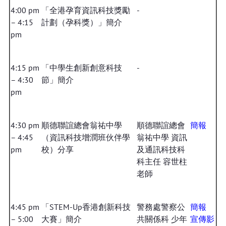
4:00 pm
「全港孕育資訊科技獎勵
-
– 4:15
計劃（孕科獎）」簡介
pm
4:15 pm
「中學生創新創意科技
-
– 4:30
節」簡介
pm
4:30 pm
順德聯誼總會翁祐中學
順德聯誼總會
簡報
– 4:45
（資訊科技增潤班伙伴學
翁祐中學 資訊
pm
校）分享
及通訊科技科
科主任 容世柱
老師
4:45 pm
「STEM-Up香港創新科技
警務處警察公
簡報
– 5:00
大賽」簡介
共關係科 少年
宣傳影