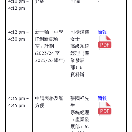
4:10 pm –
介紹
司儀
-
4:12 pm
4:12 pm –
新一輪「中學
司徒潔儀
簡報
4:30 pm
IT創新實驗
女士
室」計劃
高級系統
(2023/24 至
經理（產
2025/26 學年)
業發展
部）6
資科辦
4:35 pm –
申請表格及智
張國祥先
簡報
4:45 pm
方便
生
系統經理
（產業發
展部）62