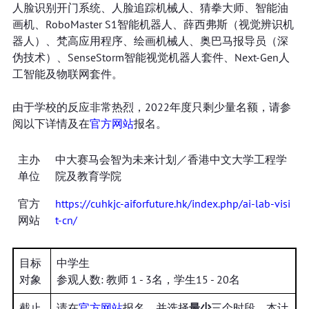
人脸识别开门系统、人脸追踪机械人、猜拳大师、智能油
画机、RoboMaster S1智能机器人、薛西弗斯（视觉辨识机
器人）、梵高应用程序、绘画机械人、奥巴马报导员（深
伪技术）、SenseStorm智能视觉机器人套件、Next-Gen人
工智能及物联网套件。
由于学校的反应非常热烈，2022年度只剩少量名额，请参
阅以下详情及在
官方网站
报名。
主办
中大赛马会智为未来计划／香港中文大学工程学
单位
院及教育学院
官方
https://cuhkjc-aiforfuture.hk/index.php/ai-lab-visi
网站
t-cn/
目标
中学生
对象
参观人数: 教师 1 - 3名，学生15 - 20名
截止
请在
官方网站
报名，并选择
最少
三个时段，本计