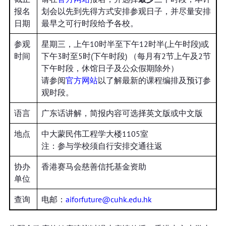
报名
划会以先到先得方式安排参观日子，并尽量安排
日期
最早之可行时段给予各校。
参观
星期三，上午10时半至下午12时半(上午时段)或
时间
下午3时至5时(下午时段) （每月有2节上午及2节
下午时段，休馆日子及公众假期除外）
请参阅
官方网站
以了解最新的课程编排及预订参
观时段。
语言
广东话讲解，简报内容可选择英文版或中文版
地点
中大蒙民伟工程学大楼1105室
注：参与学校须自行安排交通往返
协办
香港赛马会慈善信托基金资助
单位
查询
电邮：
aiforfuture@cuhk.edu.hk