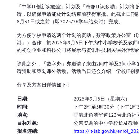
「中学IT创新实验室」计划及「奇趣IT识多啲」计划将 於
请，以确保申请能於计划结束前获得审批。此截止日期能
8月31日或之前（即2025/26学年结束时）完成。
为方便学校申请这两个计划的资助，数字政策办公室（
港」）合作，於2025年9月6日下午为中小学校长及教师
的初创企业和科技公司将展示与资讯科技相关课外活动
除此之外，「数字办」亦邀请了来由2间中学及2间小学
请资助和策划课外活动。活动当日还会介绍「学校IT创
分享及方案日详情如下：
日期:
2025年9月6日（星期六）
时间:
下午2时至5时30分（下午1时
地点:
香港北角渣华道123号北角社
目标对象:
公帑资助的中小学校长及教师
报名连结:
https://it-lab.gov.hk/enrol_20