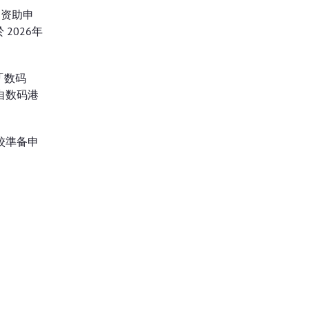
的资助申
2026年
「数码
自数码港
。
校準备申