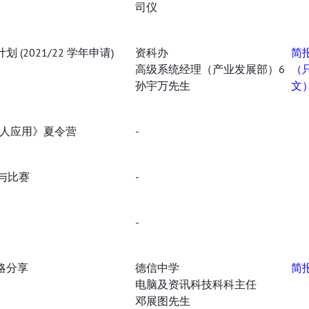
司仪
(2021/22 学年申请)
资科办
简
高级系统经理（产业发展部）6
（
孙宇万先生
文
器人应用》夏令营
-
与比赛
-
-
略分享
德信中学
简
电脑及资讯科技科科主任
邓展图先生