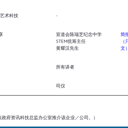
迪艺术科技
-
享
宣道会陈瑞芝纪念中学
简
STEM统筹主任
（
黄耀汉先生
文
所有讲者
司仪
表政府资讯科技总监办公室推介该企业／公司。）