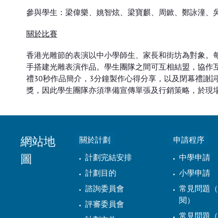
參與學生：梁偉樂、姚智炫、梁寶麒、周鍁、鄭詠潼、
關於比賽
香港光雕節的表演以中小學師生、家長和街坊為對象。每
手搭建光雕表演作品。學生團隊之間可互相結盟，協作
禮30秒作品簡介，3分鐘製作心得分享，以及閉幕禮謝
獎，因此學生團隊亦須準備宣傳單張及行銷策略，於現
網站地
關於計劃
申請程序
圖
計劃完結安排
中學申請
計劃目的
小學申請
諮詢委員會
常見問題（
閱）
評審委員會
常見問題（