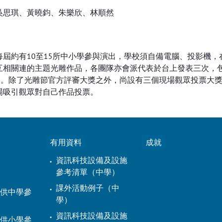
吳思琪、黃曉鈞、朱樂欣、林順然
屆約有10至15所中小學參與演出，學校須自備電腦、投影機，
互相關連的主題光雕作品，各團隊亦會派代表於台上發表三次，
詞。除了光雕節官方評審⼤獎之外，尚設有三個現場觀眾投票大
場吸引觀眾對自己作品投票。
有用資料
成就
資訊科技設備及設施
參考清單（中學）
課外活動例子（中
供中學參
學）
資訊科技設備及設施
供小學參