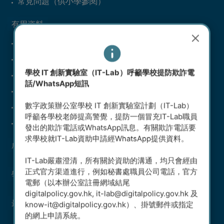
常見問題（供小學參閱）
有用資料
資訊科技設備及設施參考清單（中學）
課外活動例子（中學）
學校 IT 創新實驗室（IT-Lab）呼籲學校提防欺詐電
資訊科技設備及設施參考清單（小學）
話/WhatsApp短訊
課外活動例子（小學）
數字政策辦公室學校 IT 創新實驗室計劃（IT-Lab）
已批申請（中學）
呼籲各學校老師提高警覺，提防一個冒充IT-Lab職員
已批申請（小學）
發出的欺詐電話或WhatsApp訊息。有關欺詐電話要
求學校就IT-Lab資助申請經WhatsApp提供資料。
成就
IT-Lab嚴肅澄清，所有關於資助的溝通，均只會經由
正式官方渠道進行，例如秘書處職員公司電話，官方
學生科技園地
電郵（以本辦公室註冊網域結尾
digitalpolicy.gov.hk, it-lab@digitalpolicy.gov.hk 及
最新消息
know-it@digitalpolicy.gov.hk）、掛號郵件或指定
的網上申請系統。