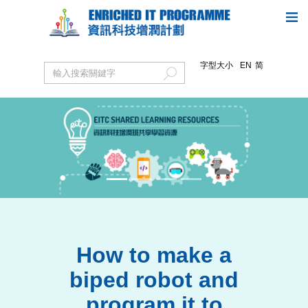
字型大小
EN
简
Previous
Next
How to make a
biped robot and
program it to